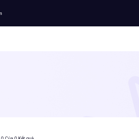
m
ị 0 Của 0 Kết quả