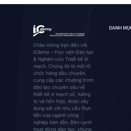
DANH MỤ
Chào mừng bạn đến với
iCdemy – Học viện Đào tạo
& Nghiên cứu Thiết kế Vi
mạch. Chúng tôi là một tổ
chức hàng đầu chuyên
cung cấp các chương trình
đào tạo chuyên sâu về
thiết kế vi mạch số, tương
tự và hỗn hợp, được xây
dựng sát với nhu cầu thực
tiễn của ngành công
nghiệp bán dẫn. Bên cạnh
hoạt động đào tạo, chúng