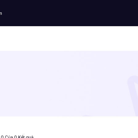
m
ị 0 Của 0 Kết quả