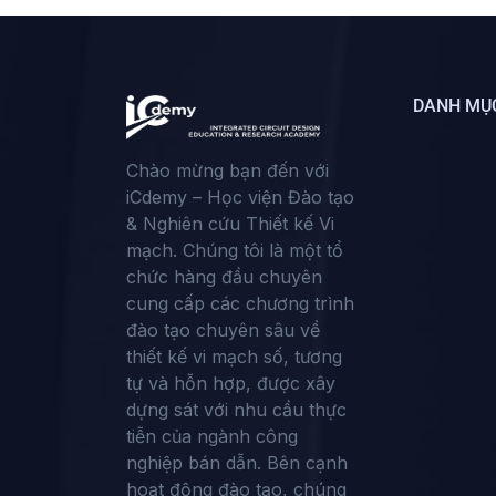
DANH MỤ
Chào mừng bạn đến với
iCdemy – Học viện Đào tạo
& Nghiên cứu Thiết kế Vi
mạch. Chúng tôi là một tổ
chức hàng đầu chuyên
cung cấp các chương trình
đào tạo chuyên sâu về
thiết kế vi mạch số, tương
tự và hỗn hợp, được xây
dựng sát với nhu cầu thực
tiễn của ngành công
nghiệp bán dẫn. Bên cạnh
hoạt động đào tạo, chúng