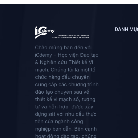
DANH MỤ
Chào mừng bạn đến với
iCdemy – Học viện Đào tạo
& Nghiên cứu Thiết kế Vi
mạch. Chúng tôi là một tổ
chức hàng đầu chuyên
cung cấp các chương trình
đào tạo chuyên sâu về
thiết kế vi mạch số, tương
tự và hỗn hợp, được xây
dựng sát với nhu cầu thực
tiễn của ngành công
nghiệp bán dẫn. Bên cạnh
hoạt động đào tạo, chúng