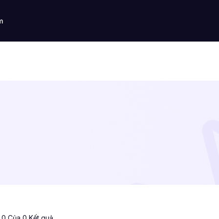
m
ị 0 Của 0 Kết quả