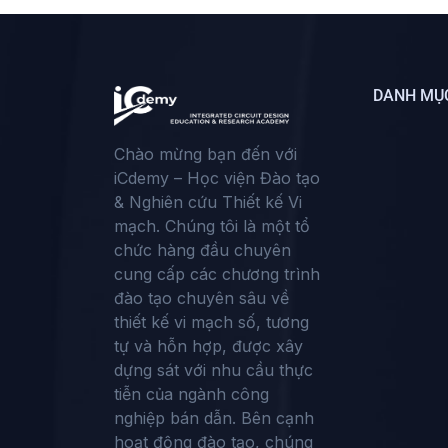
DANH MỤ
Chào mừng bạn đến với
iCdemy – Học viện Đào tạo
& Nghiên cứu Thiết kế Vi
mạch. Chúng tôi là một tổ
chức hàng đầu chuyên
cung cấp các chương trình
đào tạo chuyên sâu về
thiết kế vi mạch số, tương
tự và hỗn hợp, được xây
dựng sát với nhu cầu thực
tiễn của ngành công
nghiệp bán dẫn. Bên cạnh
hoạt động đào tạo, chúng