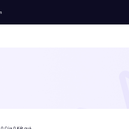
m
ị 0 Của 0 Kết quả